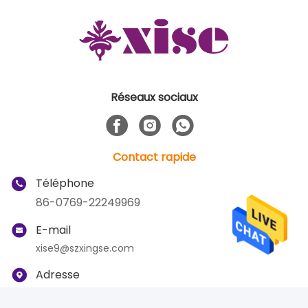
Réseaux sociaux
Contact rapide
Téléphone
86-0769-22249969
E-mail
xise9@szxingse.com
Adresse
Étage 5-6 bâtiment 2, NO.8 Lianfeng New Road, ville
de Dalingshan 523000, Dongguan Guangdong, Chine