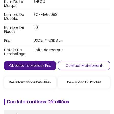
Nom De La
SHEQU
Marque:
Numéro De
SQ-MA60088
Modèle:
Nombre De
50
Pièces:
USD3.14-USD3.54
Prix:
Détails De
Boîte de marque
L'emballage:
L/C, D/A, D/P, T/T, Western Union,
Conditions De
Obtenez Le Meilleur Prix
Contact Maintenant
MoneyGram
Paiement:
Des Informations Détaillées
Description Du Produit
Des Informations Détaillées