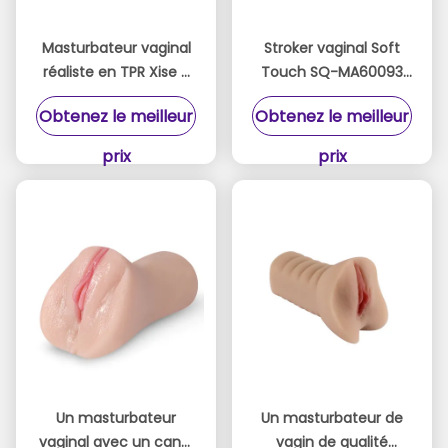
Masturbateur vaginal
Stroker vaginal Soft
réaliste en TPR Xise –
Touch SQ-MA60093
Prise ferme et succion
Xise avec canal
Obtenez le meilleur
Obtenez le meilleur
naturelle
interne 3D réaliste
pour le plaisir masculin
prix
prix
Un masturbateur
Un masturbateur de
vaginal avec un canal
vagin de qualité