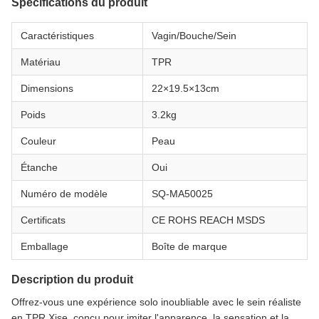
Spécifications du produit
Caractéristiques
Vagin/Bouche/Sein
Matériau
TPR
Dimensions
22×19.5×13cm
Poids
3.2kg
Couleur
Peau
Étanche
Oui
Numéro de modèle
SQ-MA50025
Certificats
CE ROHS REACH MSDS
Emballage
Boîte de marque
Description du produit
Offrez-vous une expérience solo inoubliable avec le sein réaliste
en TPR Xise, conçu pour imiter l'apparence, la sensation et la