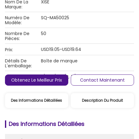
Nom De La
XISE
Marque:
Numéro De
SQ-MA50025
Modèle:
Nombre De
50
Pièces:
USD19.05-USD19.64
Prix:
Détails De
Boîte de marque
L'emballage:
L/C, D/A, D/P, T/T, Western Union,
Conditions De
Obtenez Le Meilleur Prix
Contact Maintenant
MoneyGram
Paiement:
Des Informations Détaillées
Description Du Produit
Des Informations Détaillées