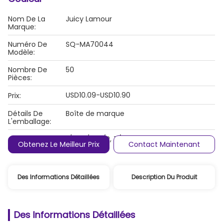
Nom De La
Juicy Lamour
Marque:
Numéro De
SQ-MA70044
Modèle:
Nombre De
50
Pièces:
USD10.09-USD10.90
Prix:
Détails De
Boîte de marque
L'emballage:
L/C, D/A, D/P, T/T, Western Union,
Conditions De
Obtenez Le Meilleur Prix
Contact Maintenant
MoneyGram
Paiement:
Des Informations Détaillées
Description Du Produit
Des Informations Détaillées