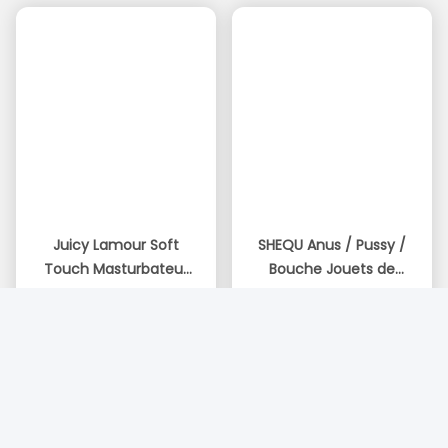
de marques privées?
Normalement, les commandes de marques privées
demandent une quantité de 500 PCS, une quantité plus
rentable.
Q4. Comment expédiez-vous les marchandises et
combien de temps faut-il pour arriver?
Expédition par DHL, UPS ou FedEx. Il faut 3 à 5 jours pour
arriver. Expédition aérienne et maritime également en
option.
Q5. Vos produits répondent-ils à la norme de test du
marché?
Nous investissons beaucoup dans les tests chaque année
pour obtenir les certificats correspondants tels que CE,
ROHS, REACH, MSDS, EMC, FCC, FDA, UKCA, etc.
Q6. Est-il possible d'imprimer mon logo sur le produit
ou la boîte?
Il est disponible pour imprimer le logo sur la boîte mais sur
le produit dépendra de la catégorie différente.il est difficile