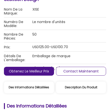
Nom De La
XISE
Marque:
Numéro De
Le nombre d'unités
Modèle:
Nombre De
50
Pièces:
USD125.00-USD130.70
Prix:
Détails De
Emballage de marque
L'emballage:
Conditions De
L/C, D/A, D/P, T/T, Western Union,
Obtenez Le Meilleur Prix
Contact Maintenant
Paiement:
Des Informations Détaillées
Description Du Produit
Des Informations Détaillées