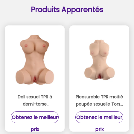
Produits Apparentés
Doll sexuel TPR à
Pleasurable TPR moitié
demi-torse
poupée sexuelle Torse
imperméable à l'eau
réaliste texturé tunnel
Obtenez le meilleur
Obtenez le meilleur
avec tunnel vaginal
vaginal 2,4 kg
3,25 kg CE RoHS REACH
prix
prix
certifié