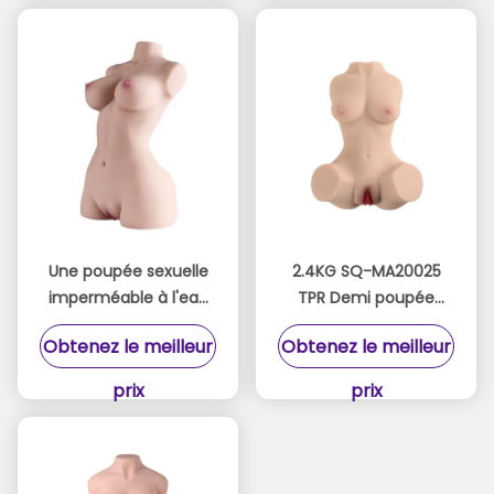
Une poupée sexuelle
2.4KG SQ-MA20025
imperméable à l'eau
TPR Demi poupée
avec de gros seins
sexuelle avec des
Obtenez le meilleur
Obtenez le meilleur
texturée à l'intérieur
textures 3D réalistes
avec un vagin et un
Masturbateur
prix
prix
anus pour homme