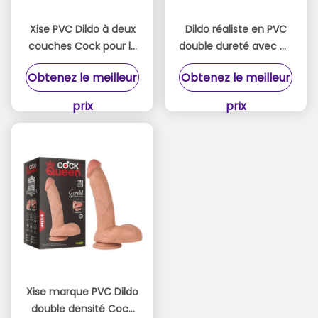
Xise PVC Dildo à deux
Dildo réaliste en PVC
couches Cock pour la
double dureté avec CE
Reine Grand Dildo 9,6
ROHS 8,46 pouces
Obtenez le meilleur
Obtenez le meilleur
pouces Pour le sexe
pour femme
adulte
prix
prix
Xise marque PVC Dildo
double densité Cock