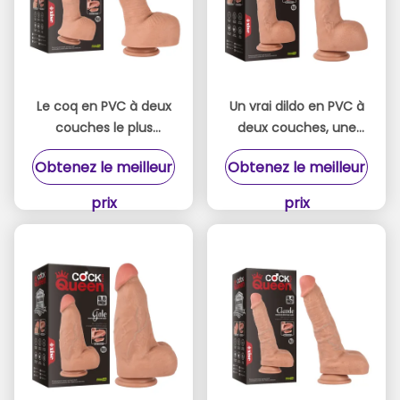
Le coq en PVC à deux
Un vrai dildo en PVC à
couches le plus
deux couches, une
réaliste Dildo pour la
grosse bite pour les
Obtenez le meilleur
Obtenez le meilleur
reine Diamètre 6,2 cm
femmes, des jouets
Épaisseur Realiste
sexuels.
prix
prix
Dildo