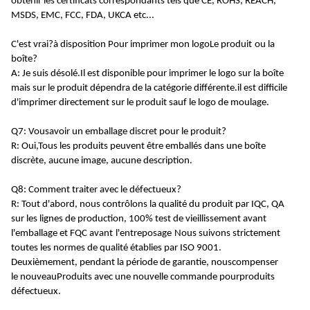
obtenir les certificats correspondants tels que CE, ROHS, REACH,
MSDS, EMC, FCC, FDA, UKCA etc...
C'est vrai?
à disposition
Pour imprimer mon logo
Le
produit
ou la
boîte
?
A: Je suis désolé.
Il est disponible pour imprimer le logo sur la boîte
mais sur le produit dépendra de la catégorie différente.il est difficile
d'imprimer directement sur le produit sauf le logo de moulage.
Q7: Vous
avoir un emballage discret pour le produit
?
R: Oui,
Tous les produits peuvent être emballés dans une boîte
discrète, aucune image, aucune description.
Q8: Comment traiter avec le défectueux?
R: Tout d'abord, nous contrôlons la qualité du produit par IQC, QA
sur les lignes de production, 100% test de vieillissement avant
l'emballage et FQC avant
l'entreposage
Nous suivons strictement
toutes les normes de qualité établies par ISO 9001
.
Deuxièmement, pendant la période de garantie, nous
compenser
le
nouveau
Produits
avec une nouvelle commande pour
produits
défectueux.