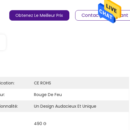
Contact Maintenant
Obtenez Le Meilleur Prix
ication:
CE ROHS
ur:
Rouge De Feu
onnalité:
Un Design Audacieux Et Unique
490 G