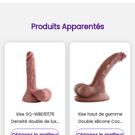
Produits Apparentés
Xise SQ-WBD10176
Xise haut de gamme
Densité double de luxe
Double silicone Cock
Pénis en silicone 24cm
22,5Cm couleur brune
Obtenez le meilleur
Obtenez le meilleur