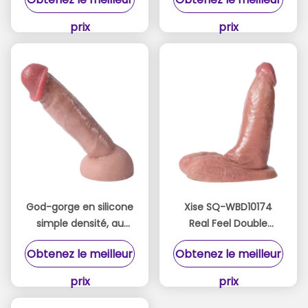
Tan Touche de la
Pour le maximum de
peau pour femme
plaisir
prix
prix
God-gorge en silicone
Xise SQ-WBD10174
simple densité, au
Real Feel Double
toucher lisse pour un
Silicone Cock Conçu
Obtenez le meilleur
Obtenez le meilleur
plaisir maximal
pour le confort ultime
et la passion
prix
prix