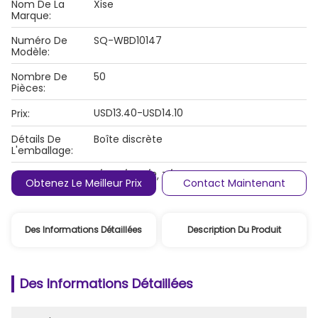
Nom De La
Xise
Marque:
Numéro De
SQ-WBD10147
Modèle:
Nombre De
50
Pièces:
USD13.40-USD14.10
Prix:
Détails De
Boîte discrète
L'emballage:
Conditions De
L/C, D/A, D/P, T/T, Western Union,
Obtenez Le Meilleur Prix
Contact Maintenant
Paiement:
Des Informations Détaillées
Description Du Produit
Des Informations Détaillées