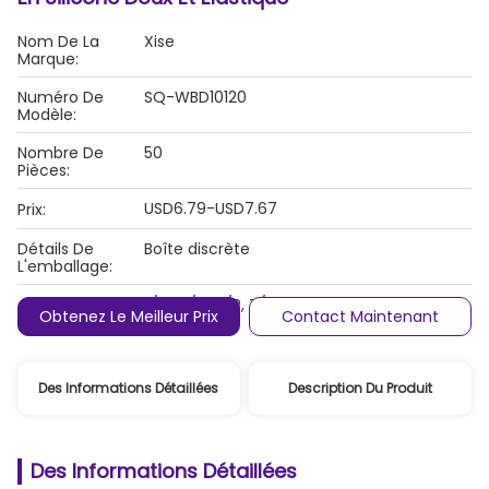
Nom De La
Xise
Marque:
Numéro De
SQ-WBD10120
Modèle:
Nombre De
50
Pièces:
USD6.79-USD7.67
Prix:
Détails De
Boîte discrète
L'emballage:
L/C, D/A, D/P, T/T, Western Union,
Conditions De
Obtenez Le Meilleur Prix
Contact Maintenant
MoneyGram
Paiement:
Des Informations Détaillées
Description Du Produit
Des Informations Détaillées