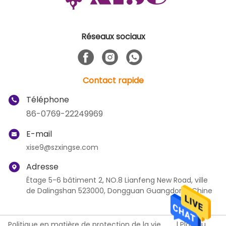
Réseaux sociaux
Contact rapide
Téléphone
86-0769-22249969
E-mail
xise9@szxingse.com
Adresse
Étage 5-6 bâtiment 2, NO.8 Lianfeng New Road, ville
de Dalingshan 523000, Dongguan Guangdong, Chine
Politique en matière de protection de la vie
|
Plan du