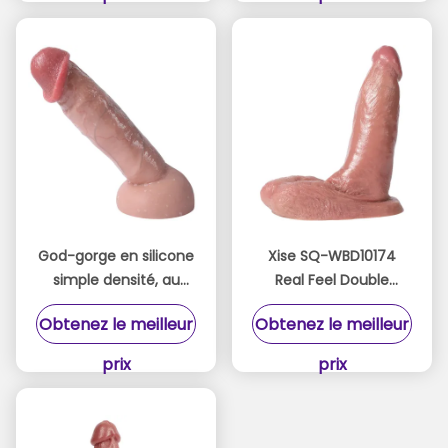
God-gorge en silicone
Xise SQ-WBD10174
simple densité, au
Real Feel Double
toucher lisse pour un
Silicone Cock Conçu
Obtenez le meilleur
Obtenez le meilleur
plaisir maximal
pour le confort ultime
et la passion
prix
prix