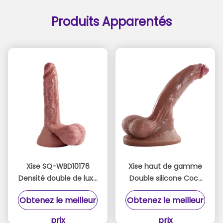
Produits Apparentés
Xise SQ-WBD10176
Xise haut de gamme
Densité double de luxe
Double silicone Cock
Pénis en silicone 24cm
22,5Cm couleur brune
Obtenez le meilleur
Obtenez le meilleur
Tan Touche de la
Pour le maximum de
peau pour femme
plaisir
prix
prix