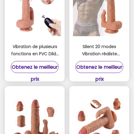
Vibration de plusieurs
Silent 20 modes
fonctions en PVC Dildo
Vibration réaliste
corps sécurisé avec
Dildos discrets Plaisirs
Obtenez le meilleur
Obtenez le meilleur
télécommande pour
avec télécommande
femme
Pour les femmes
prix
prix