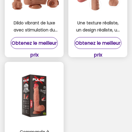
Dildo vibrant de luxe
Une texture réaliste,
avec stimulation du
un design réaliste, un
point G
gros vibrateur avec
Obtenez le meilleur
Obtenez le meilleur
contrôle pour un plaisir
personnalisé.
prix
prix