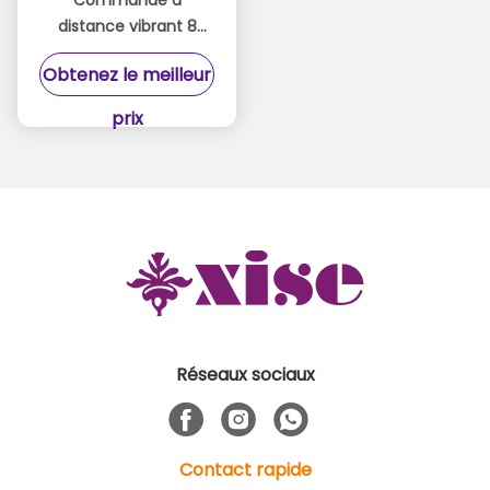
Commande à
distance vibrant 8
pouces Dildos 9
Obtenez le meilleur
vitesses Poussant
fonctions Dildos
prix
automatiques
Réseaux sociaux
Contact rapide