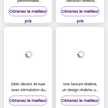
personnalisé
Vibration réaliste
rechargeable 8,66 "
Dildos discrets Plaisirs
Obtenez le meilleur
Obtenez le meilleur
Premium avec
avec télécommande
télécommande
Pour les femmes
prix
prix
poussant et vibration
Dildo vibrant de luxe
Une texture réaliste,
avec stimulation du
un design réaliste, un
point G
gros vibrateur avec
Obtenez le meilleur
Obtenez le meilleur
contrôle pour un plaisir
personnalisé.