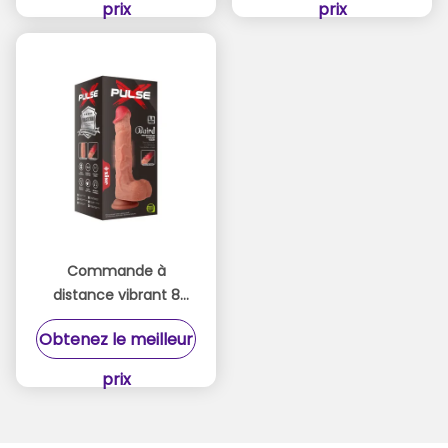
prix
prix
Commande à
distance vibrant 8
pouces Dildos 9
Obtenez le meilleur
vitesses Poussant
fonctions Dildos
prix
automatiques