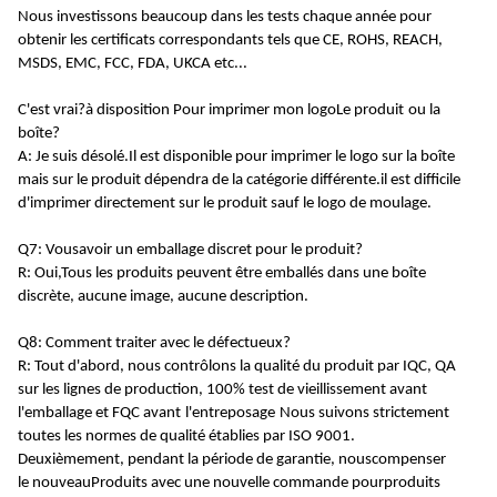
Nous investissons beaucoup dans les tests chaque année pour
obtenir les certificats correspondants tels que CE, ROHS, REACH,
MSDS, EMC, FCC, FDA, UKCA etc...
C'est vrai?
à disposition
Pour imprimer mon logo
Le
produit
ou la
boîte
?
A: Je suis désolé.
Il est disponible pour imprimer le logo sur la boîte
mais sur le produit dépendra de la catégorie différente.il est difficile
d'imprimer directement sur le produit sauf le logo de moulage.
Q7: Vous
avoir un emballage discret pour le produit
?
R: Oui,
Tous les produits peuvent être emballés dans une boîte
discrète, aucune image, aucune description.
Q8: Comment traiter avec le défectueux?
R: Tout d'abord, nous contrôlons la qualité du produit par IQC, QA
sur les lignes de production, 100% test de vieillissement avant
l'emballage et FQC avant
l'entreposage
Nous suivons strictement
toutes les normes de qualité établies par ISO 9001
.
Deuxièmement, pendant la période de garantie, nous
compenser
le
nouveau
Produits
avec une nouvelle commande pour
produits